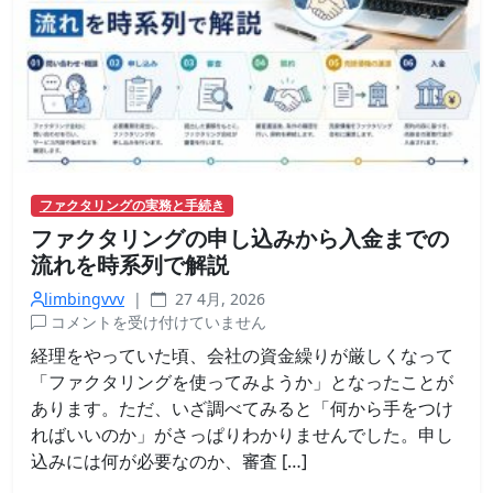
が
長
い
業
界
な
ら
で
は
ファクタリングの実務と手続き
の
ファクタリングの申し込みから入金までの
事
情
流れを時系列で解説
は
limbingvvv
|
27 4月, 2026
フ
コメントを受け付けていません
ァ
経理をやっていた頃、会社の資金繰りが厳しくなって
ク
「ファクタリングを使ってみようか」となったことが
タ
あります。ただ、いざ調べてみると「何から手をつけ
リ
ればいいのか」がさっぱりわかりませんでした。申し
ン
込みには何が必要なのか、審査 […]
グ
の