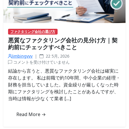
の
対
策
は
ファクタリング会社の選び方
悪質なファクタリング会社の見分け方｜契
約前にチェックすべきこと
limbingvvv
|
22 5月, 2026
悪
コメントを受け付けていません
質
結論から言うと、悪質なファクタリング会社は確実に
な
存在します。 私は前職で約10年間、中小企業の経理・
フ
財務を担当していました。資金繰りが厳しくなった時
ァ
期にファクタリングを検討したことがあるんですが、
ク
当時は情報が少なくて業者 […]
タ
リ
ン
Read More →
グ
会
社