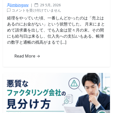
limbingvvv
|
29 5月, 2026
売
コメントを受け付けていません
掛
経理をやっていた頃、一番しんどかったのは「売上は
金
あるのにお金がない」という状態でした。 月末にまと
の
めて請求書を出して、でも入金は翌々月の末。その間
回
にも給与日は来るし、仕入先への支払いもある。帳簿
収
の数字と通帳の残高がまるで […]
サ
イ
ト
Read More →
が
長
い
と
き
に
で
き
る
3
つ