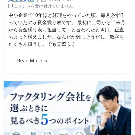
資
コメントを受け付けていません
金
中小企業で10年ほど経理をやっていた頃、毎月必ず作
繰
っていたのが資金繰り表です。 最初に上司から「来月
り
から資金繰り表も担当して」と言われたときは、正直
表
ちょっと構えました。なんだか難しそうだし、数字を
の
たくさん扱うし。でも実際 […]
作
り
方
Read More →
｜
経
理
時
代
に
使
っ
て
い
た
シ