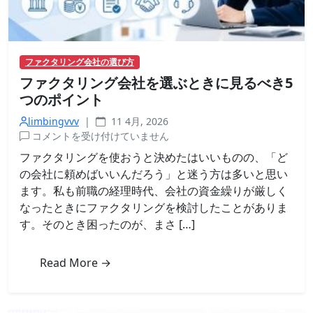
ン
プ
ル
な
ファクタリング会社の選び方
方
ファクタリング会社を選ぶときに見るべき5
法
は
つのポイント
limbingvvv
|
11 4月, 2026
フ
コメントを受け付けていません
ァ
ファクタリングを使おうと決めたはいいものの、「ど
ク
の会社に頼めばいいんだろう」と迷う方は多いと思い
タ
ます。私も前職の経理時代、会社の資金繰りが厳しく
リ
なったときにファクタリングを検討したことがありま
ン
す。そのとき困ったのが、まさ […]
グ
会
社
Read More →
を
選
ぶ
と