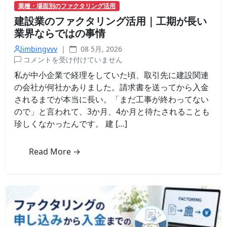
業種・場面別のファクタリング活用
整
建設業のファクタリング活用｜工期が長い
理
し
業界ならではの事情
て
limbingvvv
|
08 5月, 2026
み
建
コメントを受け付けていません
た
設
は
私が中小企業で経理をしていた頃、取引先に建設関連
業
の会社が何社かありました。請求書を送ってから入金
の
されるまでが本当に長い。「まだ工事が終わってない
フ
ので」と言われて、3か月、4か月と待たされることも
ァ
珍しくなかったんです。 建 […]
ク
タ
リ
Read More →
ン
グ
活
用
｜
工
期