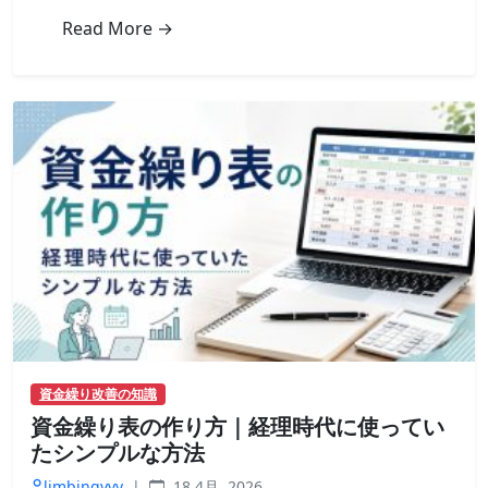
申
Read More →
し
込
み
か
ら
入
金
ま
で
の
流
れ
を
時
系
列
資金繰り改善の知識
で
資金繰り表の作り方｜経理時代に使ってい
解
説
たシンプルな方法
は
limbingvvv
|
18 4月, 2026