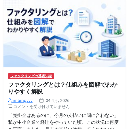
き
に
見
る
べ
き
5
つ
の
ポ
イ
ン
ファクタリングの基礎知識
ト
ファクタリングとは？仕組みを図解でわか
は
りやすく解説
limbingvvv
|
04 4月, 2026
ファ
コメントを受け付けていません
クタ
「売掛金はあるのに、今月の支払いに間に合わない」
リン
私が中小企業で経理をやっていた頃、この状況に何度
グと