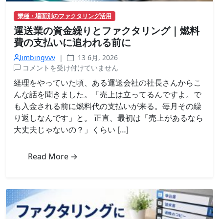
業種・場面別のファクタリング活用
運送業の資金繰りとファクタリング｜燃料
費の支払いに追われる前に
limbingvvv
|
13 6月, 2026
運
コメントを受け付けていません
送
経理をやっていた頃、ある運送会社の社長さんからこ
業
んな話を聞きました。「売上は立ってるんですよ。で
の
も入金される前に燃料代の支払いが来る。毎月その繰
資
り返しなんです」と。 正直、最初は「売上があるなら
金
大丈夫じゃないの？」くらい […]
繰
り
と
Read More →
フ
ァ
ク
タ
リ
ン