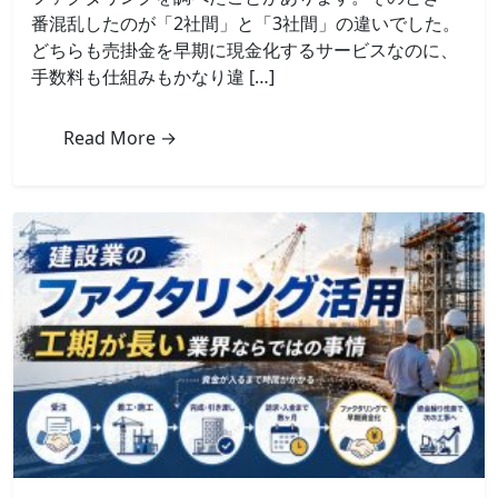
フ
番混乱したのが「2社間」と「3社間」の違いでした。
ァ
どちらも売掛金を早期に現金化するサービスなのに、
ク
手数料も仕組みもかなり違 […]
タ
リ
ン
Read More →
グ
と
3
社
間
フ
ァ
ク
タ
リ
ン
グ
の
違
い
を