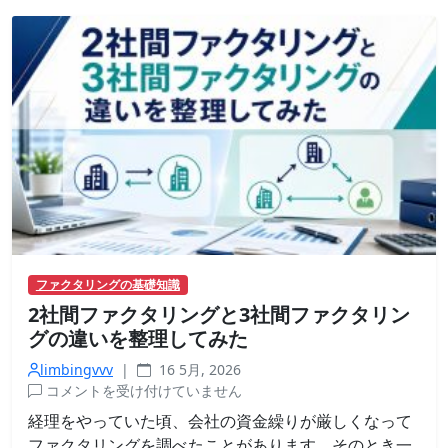
の
見
分
け
方
｜
契
約
前
に
チ
ェ
ッ
ファクタリングの基礎知識
ク
2社間ファクタリングと3社間ファクタリン
す
べ
グの違いを整理してみた
き
limbingvvv
|
16 5月, 2026
こ
2
コメントを受け付けていません
と
社
は
経理をやっていた頃、会社の資金繰りが厳しくなって
間
ファクタリングを調べたことがあります。そのとき一