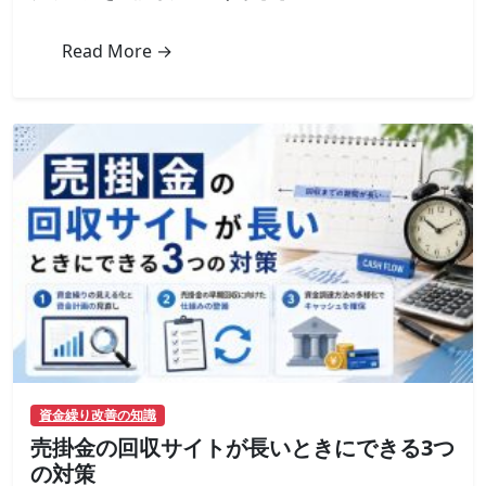
に
必
Read More →
要
な
書
類
一
覧
と
準
備
の
コ
ツ
は
資金繰り改善の知識
売掛金の回収サイトが長いときにできる3つ
の対策