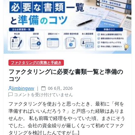
グ
｜
燃
料
費
の
支
払
い
に
ファクタリングの実務と手続き
追
ファクタリングに必要な書類一覧と準備の
わ
れ
コツ
る
limbingvvv
|
06 6月, 2026
前
フ
コメントを受け付けていません
に
ァ
は
ファクタリングを使おうと思ったとき、最初に「何を
ク
準備すればいいんだろう？」と戸惑った経験はありま
タ
せんか。 私も前職で経理をやっていた頃、まさにそう
リ
でした。会社の資金繰りが厳しくなって初めてファク
ン
タリングを検討したんですが […]
グ