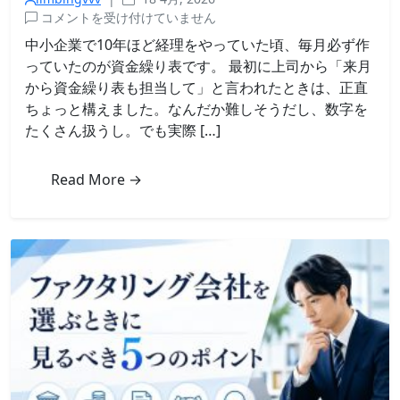
資
コメントを受け付けていません
金
中小企業で10年ほど経理をやっていた頃、毎月必ず作
繰
っていたのが資金繰り表です。 最初に上司から「来月
り
から資金繰り表も担当して」と言われたときは、正直
表
ちょっと構えました。なんだか難しそうだし、数字を
の
たくさん扱うし。でも実際 […]
作
り
方
Read More →
｜
経
理
時
代
に
使
っ
て
い
た
シ