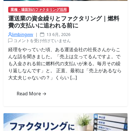
業種・場面別のファクタリング活用
運送業の資金繰りとファクタリング｜燃料
費の支払いに追われる前に
limbingvvv
|
13 6月, 2026
運
コメントを受け付けていません
送
経理をやっていた頃、ある運送会社の社長さんからこ
業
んな話を聞きました。「売上は立ってるんですよ。で
の
も入金される前に燃料代の支払いが来る。毎月その繰
資
り返しなんです」と。 正直、最初は「売上があるなら
金
大丈夫じゃないの？」くらい […]
繰
り
と
Read More →
フ
ァ
ク
タ
リ
ン