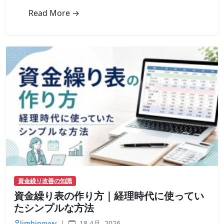
申
Read More →
し
込
み
か
ら
入
金
ま
で
の
流
れ
を
時
系
列
資金繰り改善の知識
で
資金繰り表の作り方｜経理時代に使ってい
解
説
たシンプルな方法
は
limbingvvv
|
18 4月, 2026