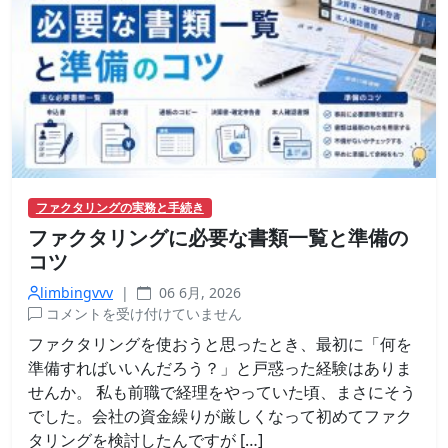
グ
｜
燃
料
費
の
支
払
い
に
ファクタリングの実務と手続き
追
ファクタリングに必要な書類一覧と準備の
わ
れ
コツ
る
limbingvvv
|
06 6月, 2026
前
フ
コメントを受け付けていません
に
ァ
は
ファクタリングを使おうと思ったとき、最初に「何を
ク
準備すればいいんだろう？」と戸惑った経験はありま
タ
せんか。 私も前職で経理をやっていた頃、まさにそう
リ
でした。会社の資金繰りが厳しくなって初めてファク
ン
タリングを検討したんですが […]
グ