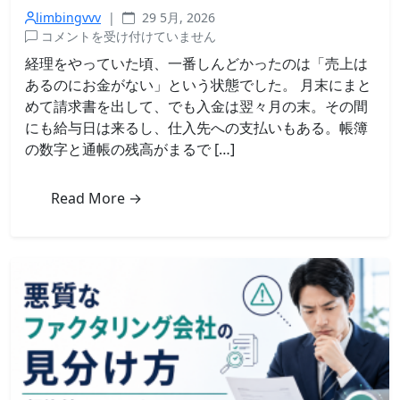
limbingvvv
|
29 5月, 2026
売
コメントを受け付けていません
掛
経理をやっていた頃、一番しんどかったのは「売上は
金
あるのにお金がない」という状態でした。 月末にまと
の
めて請求書を出して、でも入金は翌々月の末。その間
回
にも給与日は来るし、仕入先への支払いもある。帳簿
収
の数字と通帳の残高がまるで […]
サ
イ
ト
Read More →
が
長
い
と
き
に
で
き
る
3
つ