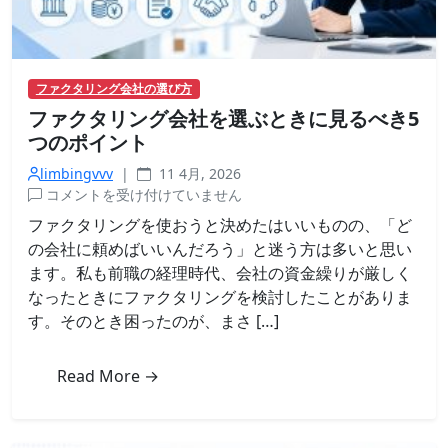
ン
プ
ル
な
ファクタリング会社の選び方
方
ファクタリング会社を選ぶときに見るべき5
法
は
つのポイント
limbingvvv
|
11 4月, 2026
フ
コメントを受け付けていません
ァ
ファクタリングを使おうと決めたはいいものの、「ど
ク
の会社に頼めばいいんだろう」と迷う方は多いと思い
タ
ます。私も前職の経理時代、会社の資金繰りが厳しく
リ
なったときにファクタリングを検討したことがありま
ン
す。そのとき困ったのが、まさ […]
グ
会
社
Read More →
を
選
ぶ
と