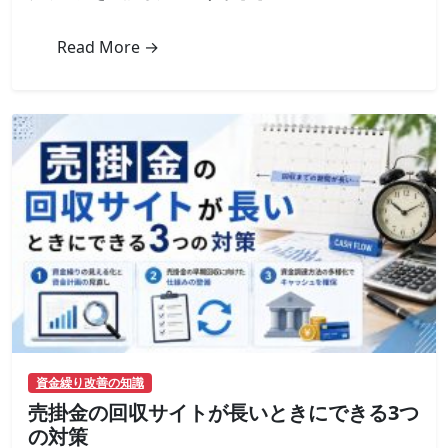
に
必
Read More →
要
な
書
類
一
覧
と
準
備
の
コ
ツ
は
資金繰り改善の知識
売掛金の回収サイトが長いときにできる3つ
の対策