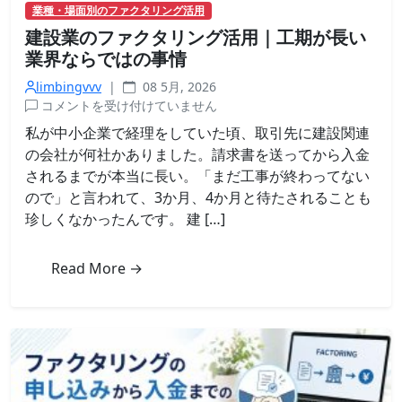
業種・場面別のファクタリング活用
整
建設業のファクタリング活用｜工期が長い
理
し
業界ならではの事情
て
limbingvvv
|
08 5月, 2026
み
建
コメントを受け付けていません
た
設
は
私が中小企業で経理をしていた頃、取引先に建設関連
業
の会社が何社かありました。請求書を送ってから入金
の
されるまでが本当に長い。「まだ工事が終わってない
フ
ので」と言われて、3か月、4か月と待たされることも
ァ
珍しくなかったんです。 建 […]
ク
タ
リ
Read More →
ン
グ
活
用
｜
工
期