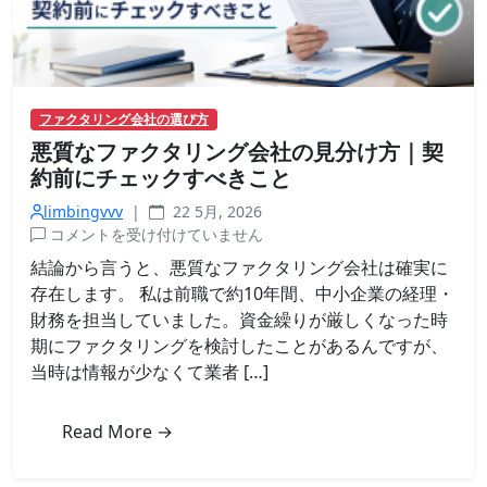
の
対
策
は
ファクタリング会社の選び方
悪質なファクタリング会社の見分け方｜契
約前にチェックすべきこと
limbingvvv
|
22 5月, 2026
悪
コメントを受け付けていません
質
結論から言うと、悪質なファクタリング会社は確実に
な
存在します。 私は前職で約10年間、中小企業の経理・
フ
財務を担当していました。資金繰りが厳しくなった時
ァ
期にファクタリングを検討したことがあるんですが、
ク
当時は情報が少なくて業者 […]
タ
リ
ン
Read More →
グ
会
社