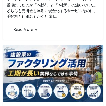
フ
番混乱したのが「2社間」と「3社間」の違いでした。
ァ
どちらも売掛金を早期に現金化するサービスなのに、
ク
手数料も仕組みもかなり違 […]
タ
リ
ン
Read More →
グ
と
3
社
間
フ
ァ
ク
タ
リ
ン
グ
の
違
い
を