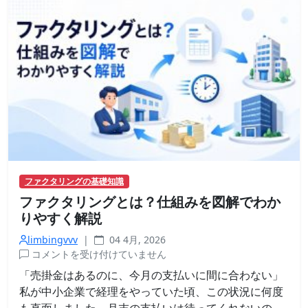
き
に
見
る
べ
き
5
つ
の
ポ
イ
ン
ファクタリングの基礎知識
ト
ファクタリングとは？仕組みを図解でわか
は
りやすく解説
limbingvvv
|
04 4月, 2026
ファ
コメントを受け付けていません
クタ
「売掛金はあるのに、今月の支払いに間に合わない」
リン
私が中小企業で経理をやっていた頃、この状況に何度
グと