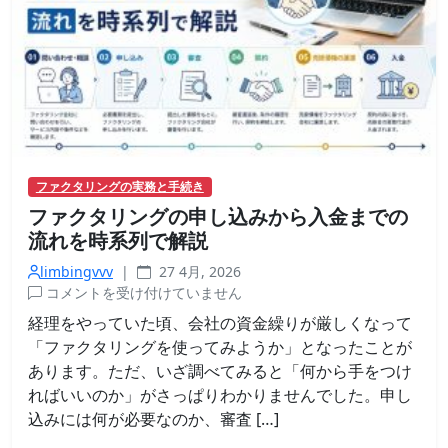
が
長
い
業
界
な
ら
で
は
ファクタリングの実務と手続き
の
ファクタリングの申し込みから入金までの
事
情
流れを時系列で解説
は
limbingvvv
|
27 4月, 2026
フ
コメントを受け付けていません
ァ
経理をやっていた頃、会社の資金繰りが厳しくなって
ク
「ファクタリングを使ってみようか」となったことが
タ
あります。ただ、いざ調べてみると「何から手をつけ
リ
ればいいのか」がさっぱりわかりませんでした。申し
ン
込みには何が必要なのか、審査 […]
グ
の