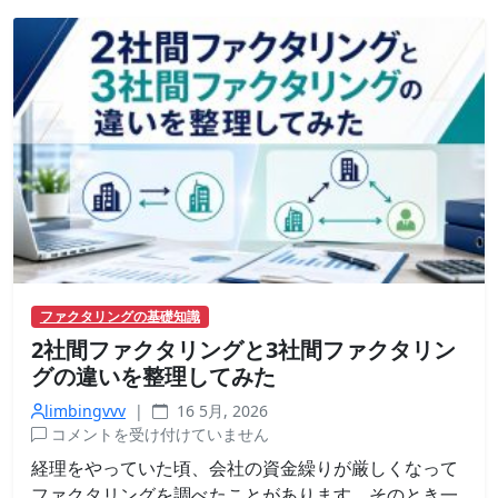
の
見
分
け
方
｜
契
約
前
に
チ
ェ
ッ
ファクタリングの基礎知識
ク
2社間ファクタリングと3社間ファクタリン
す
べ
グの違いを整理してみた
き
limbingvvv
|
16 5月, 2026
こ
2
コメントを受け付けていません
と
社
は
経理をやっていた頃、会社の資金繰りが厳しくなって
間
ファクタリングを調べたことがあります。そのとき一