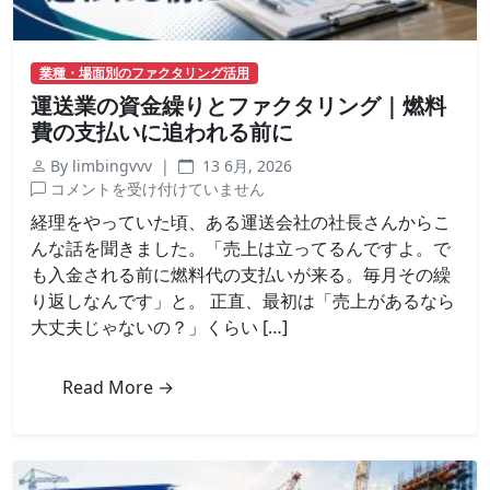
業種・場面別のファクタリング活用
運送業の資金繰りとファクタリング｜燃料
費の支払いに追われる前に
By limbingvvv |
13 6月, 2026
運
コメントを受け付けていません
送
経理をやっていた頃、ある運送会社の社長さんからこ
業
んな話を聞きました。「売上は立ってるんですよ。で
の
も入金される前に燃料代の支払いが来る。毎月その繰
資
り返しなんです」と。 正直、最初は「売上があるなら
金
大丈夫じゃないの？」くらい […]
繰
り
と
Read More →
フ
ァ
ク
タ
リ