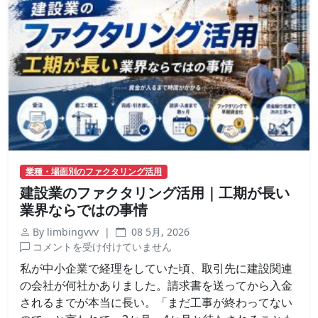
ン
グ
｜
燃
料
費
の
支
払
い
に
業種・場面別のファクタリング活用
追
建設業のファクタリング活用｜工期が長い
わ
れ
業界ならではの事情
る
By limbingvvv |
08 5月, 2026
前
建
コメントを受け付けていません
に
設
は
私が中小企業で経理をしていた頃、取引先に建設関連
業
の会社が何社かありました。請求書を送ってから入金
の
されるまでが本当に長い。「まだ工事が終わってない
フ