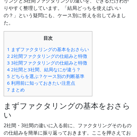
リングと3社間ファクタリングの違いを、できるだけわか
間
りやすく整理しています。「結局どっちを使えばいい
フ
の？」という疑問にも、ケース別に答えを出してみまし
ァ
た。
ク
タ
リ
目次
ン
グ
1
まずファクタリングの基本をおさらい
の
2
2社間ファクタリングの仕組みと特徴
違
3
3社間ファクタリングの仕組みと特徴
い
4
2社間と3社間、結局なにが違う？
を
5
どちらを選ぶ？ケース別の判断基準
整
6
利用前に知っておきたい注意点
理
7
まとめ
し
て
まずファクタリングの基本をおさら
み
た
い
は
2社間・3社間の違いに入る前に、ファクタリングそのもの
の仕組みを簡単に振り返っておきます。ここを押さえてお