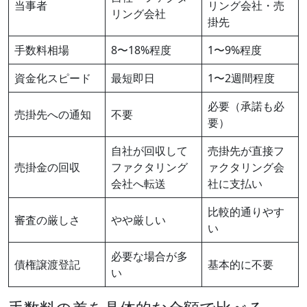
当事者
リング会社・売
リング会社
掛先
手数料相場
8〜18%程度
1〜9%程度
資金化スピード
最短即日
1〜2週間程度
必要（承諾も必
売掛先への通知
不要
要）
自社が回収して
売掛先が直接フ
売掛金の回収
ファクタリング
ァクタリング会
会社へ転送
社に支払い
比較的通りやす
審査の厳しさ
やや厳しい
い
必要な場合が多
債権譲渡登記
基本的に不要
い