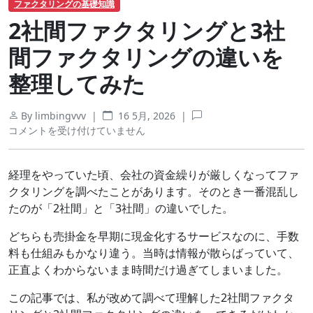
ファクタリングの基礎知識
2社間ファクタリングと3社
間ファクタリングの違いを
整理してみた
By limbingvvv |
16 5月, 2026
|
2
コメントを受け付けていません
社
間
フ
経理をやっていた頃、会社の資金繰りが厳しくなってファ
ァ
クタリングを調べたことがあります。そのとき一番混乱し
ク
たのが「2社間」と「3社間」の違いでした。
タ
リ
どちらも売掛金を早期に現金化するサービスなのに、手数
ン
料も仕組みもかなり違う。当時は情報が散らばっていて、
グ
正直よくわからないまま時間だけ過ぎてしまいました。
と
3
この記事では、私が改めて調べて理解した2社間ファクタ
社