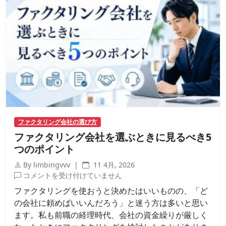
分
け
方
｜
契
約
前
に
チ
ェ
ッ
ファクタリング会社の選び方
ク
ファクタリング会社を選ぶときに見るべき5
す
べ
つのポイント
き
By limbingvvv |
11 4月, 2026
こ
フ
コメントを受け付けていません
と
ァ
は
ファクタリングを使おうと決めたはいいものの、「ど
ク
の会社に頼めばいいんだろう」と迷う方は多いと思い
タ
ます。私も前職の経理時代、会社の資金繰りが厳しく
リ