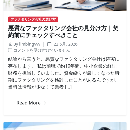
ファクタリング会社の選び方
悪質なファクタリング会社の見分け方｜契
約前にチェックすべきこと
By limbingvvv |
22 5月, 2026
悪
コメントを受け付けていません
質
結論から言うと、悪質なファクタリング会社は確実に
な
存在します。 私は前職で約10年間、中小企業の経理・
フ
財務を担当していました。資金繰りが厳しくなった時
ァ
期にファクタリングを検討したことがあるんですが、
ク
当時は情報が少なくて業者 […]
タ
リ
ン
Read More →
グ
会
社
の
見