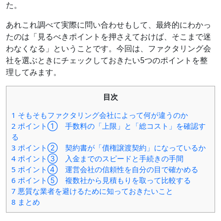
た。
き
に
あれこれ調べて実際に問い合わせもして、最終的にわかっ
見
たのは「見るべきポイントを押さえておけば、そこまで迷
る
べ
わなくなる」ということです。今回は、ファクタリング会
き
社を選ぶときにチェックしておきたい5つのポイントを整
5
理してみます。
つ
の
目次
ポ
イ
1
そもそもファクタリング会社によって何が違うのか
ン
2
ポイント① 手数料の「上限」と「総コスト」を確認す
ト
る
は
3
ポイント② 契約書が「債権譲渡契約」になっているか
4
ポイント③ 入金までのスピードと手続きの手間
5
ポイント④ 運営会社の信頼性を自分の目で確かめる
6
ポイント⑤ 複数社から見積もりを取って比較する
7
悪質な業者を避けるために知っておきたいこと
8
まとめ