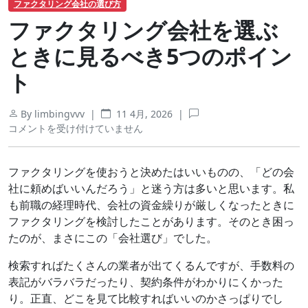
ファクタリング会社の選び方
ファクタリング会社を選ぶ
ときに見るべき5つのポイン
ト
By limbingvvv |
11 4月, 2026
|
フ
コメントを受け付けていません
ァ
ク
タ
ファクタリングを使おうと決めたはいいものの、「どの会
リ
社に頼めばいいんだろう」と迷う方は多いと思います。私
ン
も前職の経理時代、会社の資金繰りが厳しくなったときに
グ
ファクタリングを検討したことがあります。そのとき困っ
会
たのが、まさにこの「会社選び」でした。
社
を
検索すればたくさんの業者が出てくるんですが、手数料の
選
表記がバラバラだったり、契約条件がわかりにくかった
ぶ
り。正直、どこを見て比較すればいいのかさっぱりでし
と